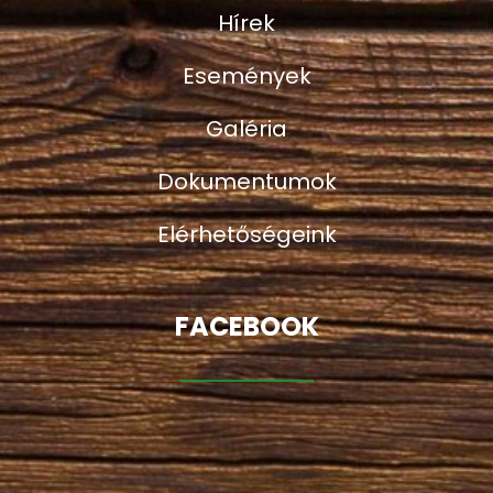
Hírek
Események
Galéria
Dokumentumok
Elérhetőségeink
FACEBOOK