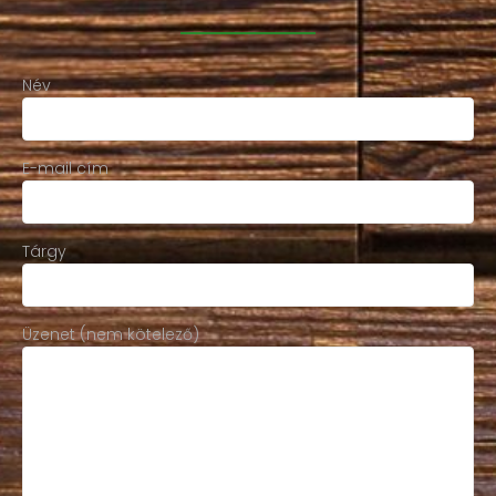
Név
E-mail cím
Tárgy
Üzenet (nem kötelező)