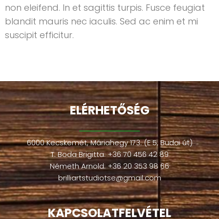
non eleifend. In et sagittis turpis. Fusce feugiat
blandit mauris nec iaculis. Sed ac enim et mi
suscipit efficitur.
ELÉRHETŐSÉG
6000 Kecskemét, Máriahegy 173. (E 5, Budai út)
T. Boda Brigitta:
+36 70 456 42 89
Németh Arnold:
+36 20 353 98 66
brilliartstudiotse@gmail.com
KAPCSOLATFELVÉTEL