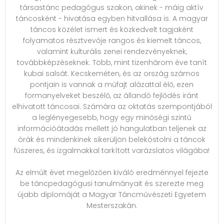
társastánc pedagógus szakon, akinek - máig aktív
táncosként - hivatása egyben hitvallása is. A magyar
táncos közélet ismert és közkedvelt tagjaként
folyamatos résztvevője rangos és kiemelt táncos,
valamint kulturális zenei rendezvényeknek,
továbbképzéseknek. Több, mint tizenhárom éve tanít
kubai salsát. Kecskeméten, és az ország számos
pontjain is vannak a műfajt alázattal élő, ezen
formanyelveket beszélő, az állandó fejlődés iránt
elhivatott táncosai. Számára az oktatás szempontjából
a leglényegesebb, hogy egy minőségi szintű
információátadás mellett jó hangulatban teljenek az
órák és mindenkinek sikerüljön belekóstolni a táncok
fűszeres, és izgalmakkal tarkított varázslatos világába!
Az elmúlt évet megelőzően kiváló eredménnyel fejezte
be táncpedagógusi tanulmányait és szerezte meg
újabb diplomáját a Magyar Táncművészeti Egyetem
Mesterszakán.