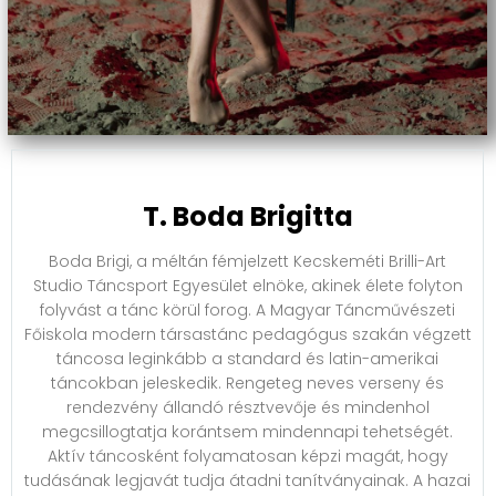
T. Boda Brigitta
Boda Brigi, a méltán fémjelzett Kecskeméti Brilli-Art
Studio Táncsport Egyesület elnöke, akinek élete folyton
folyvást a tánc körül forog. A Magyar Táncművészeti
Főiskola modern társastánc pedagógus szakán végzett
táncosa leginkább a standard és latin-amerikai
táncokban jeleskedik. Rengeteg neves verseny és
rendezvény állandó résztvevője és mindenhol
megcsillogtatja korántsem mindennapi tehetségét.
Aktív táncosként folyamatosan képzi magát, hogy
tudásának legjavát tudja átadni tanítványainak. A hazai