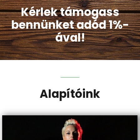
Kérlek támogass
bennünket adód 1%-
ával!
Alapítóink