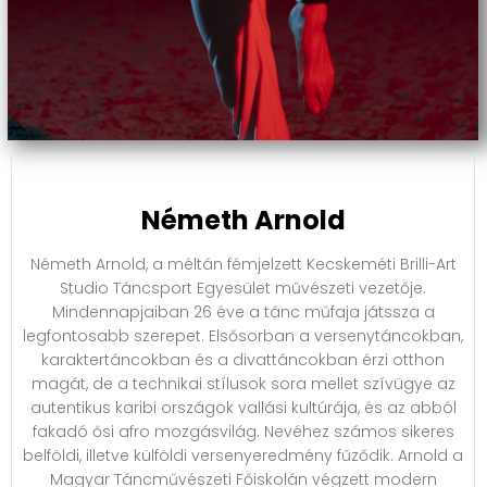
Németh Arnold
Németh Arnold, a méltán fémjelzett Kecskeméti Brilli-Art
Studio Táncsport Egyesület művészeti vezetője.
Mindennapjaiban 26 éve a tánc műfaja játssza a
legfontosabb szerepet. Elsősorban a versenytáncokban,
karaktertáncokban és a divattáncokban érzi otthon
magát, de a technikai stílusok sora mellet szívügye az
autentikus karibi országok vallási kultúrája, és az abból
fakadó ősi afro mozgásvilág. Nevéhez számos sikeres
belföldi, illetve külföldi versenyeredmény fűződik. Arnold a
Magyar Táncművészeti Főiskolán végzett modern