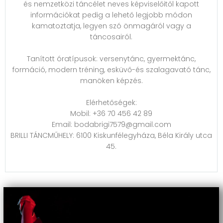
és nemzetközi táncélet neves képviselőitől kapott
információkat pedig a lehető legjobb módon
kamatoztatja, legyen szó önmagáról vagy a
táncosairól.
Tanított óratípusok: versenytánc, gyermektánc,
formáció, modern tréning, esküvő-és szalagavató tánc,
manöken képzés.
Elérhetőségek:
Mobil: +36 70 456 42 89
Email: bodabrigi7579@gmail.com
BRILLI TÁNCMŰHELY: 6100 Kiskunfélegyháza, Béla Király utca
45.