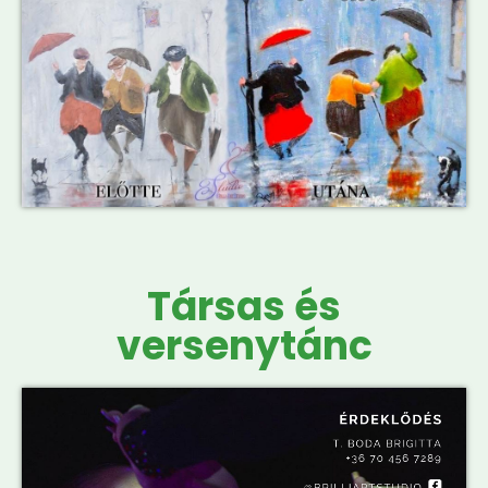
Társas és
versenytánc